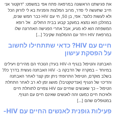
את פגישתנו הראשונה במרפאה פתח אפי במשפט: "דוקטור אני
חייב שתעשה לי סדר, מרוב המלצות והפניות בא לי לזרוק הכל
ולא לעשות כלום". אפי, בן 50, חי עם HIV כבר חמש שנים,
במהלכן הוא נמצא במעקב קבוע בבית החולים. אל רופא
המשפחה הוא לא מגיע, אבל אחרי הפגישה האחרונה שלו
במרפאת HIV ויחד עם ההמלצות שקיבל […]
חיים עם HIV? כדאי שתתחילו לחשוב
על הפסקת עישון
האבחנה והטיפול בנגיף ה-HIV בעידן הנוכחי הם מהירים ויעילים
במיוחד – במקרה של הדבקה ב- HIV האבחנה נעשית בדרך כלל
בשלב מוקדם, הטיפול התרופתי ניתן זמן קצר לאחר האבחנה
והדיכוי של הנגיף (אנדיטקטיבל) מושג זמן לא רב לאחר התחלת
הטיפול – כך שאנשים שחיים עם HIV צפויים לתוחלת חיים
ולאיכות חיים כמעט זהה לאנשים שאינם חיים עם הנגיף.
במטופלים שהם […]
פעילות גופנית לאנשים החיים עם HIV-