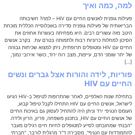
למה, כמה ואיך
פעילות גופנית לאנשים החיים עם HIV – למה? חשיבותה
הבריאותית של פעילות גופנית סדירה באוכלוסייה הכללית מוכחת
היטב מזה עשורים רבים. היא מפחיתה בעשרות אחוזים את
הסיכון למחלות כרוניות רבות ולתמותה בטרם עת. בקרב אנשים
החיים עם HIV ומטופלים תרופתית, ניתן למצוא שכיחות גבוהה
של יתר שומני הדם, עייפות, מצב רוח ירוד, כושר אירובי נמוך,
[…]
פוריות, לידה והורות אצל גברים ונשים
החיים עם HIV
בתחילת שנות האלפיים, לאחר שהתרופות לטיפול ב-HIV הגיעו
לישראל, אנשים החיים עם HIV התחילו לקבל טיפול קבוע,
העומס הנגיפי ירד וניתן היה להתחיל לעסוק גם באיכות החיים
של אנשים החיים עם HIV, בתכנון משפחה, פריון, הריון ולידה.
"הבנתי שמחובתנו לסייע למטופלים לחיות חיים רגילים מעבר
להתמודדות עם הנגיף", מסבירה ד"ר מרגלית לורבר, "חברתי