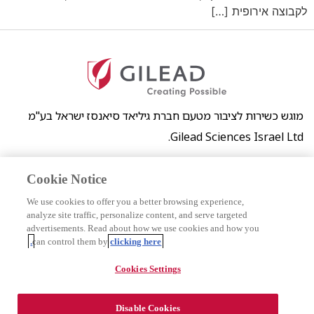
לקבוצה אירופית […]
מוגש כשירות לציבור מטעם חברת גיליאד סיאנסז ישראל בע"מ
Gilead Sciences Israel Ltd.
המידע באתר זה הינו כללי בלבד ואינו מהווה המלצה לטיפול רפואי
Cookie Notice
או תחליף להתייעצות עם רופא. חברת גיליאד דואגת לספק מידע
עדכני ואמין ככל שניתן באתר זה, אך אינה מתחייבת לשלמות או
We use cookies to offer you a better browsing experience,
עדכניות מוחלטת של המידע. כל שימוש שייעשה במידע המופיע
analyze site traffic, personalize content, and serve targeted
advertisements. Read about how we use cookies and how you
באתר הוא על אחריות המשתמש בלבד. התמונות המופיעות באתר
can control them by
clicking here.
הן תמונות של דוגמנים ממאגרי תמונות.
נגישות
Cookies Settings
תנאי שימוש
מדיניות הפרטיות
לדווח תופעות לוואי
Disable Cookies